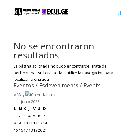
No se encontraron
resultados
La página solicitada no pudo encontrarse. Trate de
perfeccionar su búsqueda o utilice la navegación para
localizar la entrada.
Eventos / Esdeveniments / Events
« May
Jul »
junio 2026
L
M
X
J
V
S
D
1
2
3
4
5
6
7
8
9
10
11
12
13
14
15
16
17
18
19
20
21